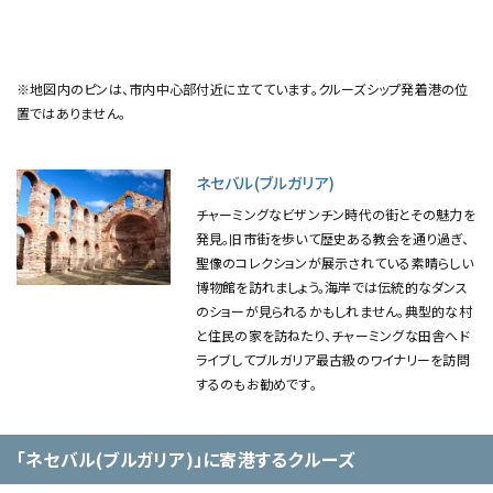
※地図内のピンは、市内中心部付近に立てています。クルーズシップ発着港の位
置ではありません。
ネセバル(ブルガリア)
チャーミングなビザンチン時代の街とその魅力を
発見。旧市街を歩いて歴史ある教会を通り過ぎ、
聖像のコレクションが展示されている素晴らしい
博物館を訪れましょう。海岸では伝統的なダンス
のショーが見られるかもしれません。典型的な村
と住民の家を訪ねたり、チャーミングな田舎へド
ライブしてブルガリア最古級のワイナリーを訪問
するのもお勧めです。
「ネセバル(ブルガリア)」に寄港するクルーズ