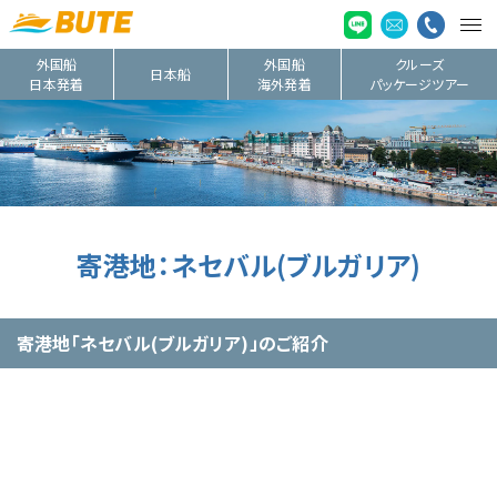
外国船
外国船
クルーズ
日本船
日本発着
海外発着
パッケージツアー
寄港地：ネセバル(ブルガリア)
寄港地「ネセバル(ブルガリア)」のご紹介