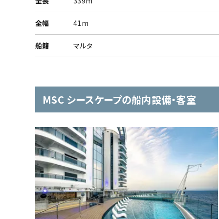
全長
339m
全幅
41m
船籍
マルタ
MSC シースケープの船内設備・客室