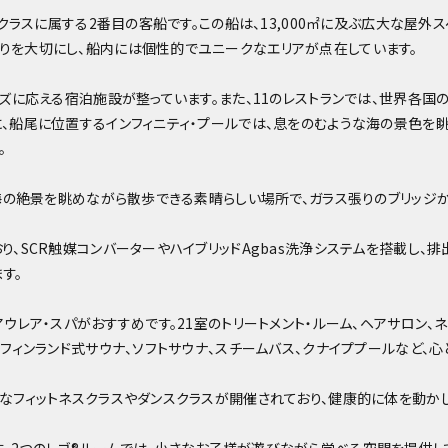
Oクラスに属する2番目の客船です。この船は、13,000㎡に及ぶ広大な屋
りを大切にし、船内には個性的でユニークなエリアが点在しています。
ーズに応える宿泊施設が整っています。また、11のレストランでは、世界各国の
、船尾に位置するインフィニティ・プールでは、息をのむような海の景色を眺
。
、海の絶景を眺めながら散歩できる素晴らしい場所で、ガラス張りのブリッジ
り、SCR触媒コンバーターやハイブリッドAgbas洗浄システムを搭載し、
す。
アウレア・スパがおすすめです。21室のトリートメント・ルーム、ヘアサロン、
、フィンランド式サウナ、ソフトサウナ、スチームバス、クナイププールなど、
彩なフィットネスクラスやダンスクラスが開催されており、健康的に体を動か