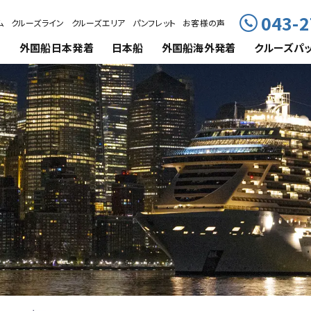
043-2
ム
クルーズライン
クルーズエリア
パンフレット
お客様の声
外国船
日本発着
日本船
外国船海外発着
クルーズ
パ