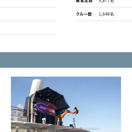
乗客定員
5,877名
クルー数
1,648名