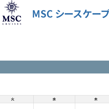
MSC シースケー
火
水
木