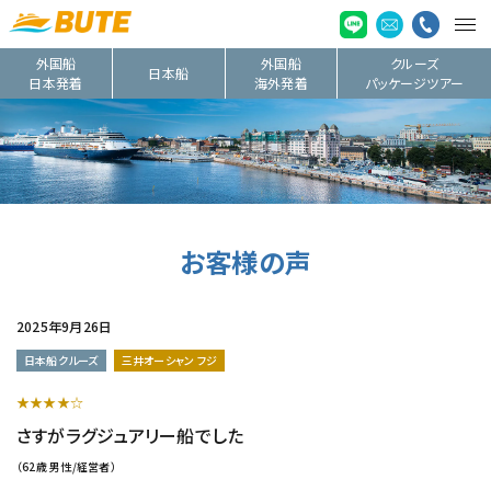
外国船
外国船
クルーズ
日本船
日本発着
海外発着
パッケージツアー
お客様の声
2025年9月26日
日本船クルーズ
三井オーシャン フジ
★★★★☆
さすがラグジュアリー船でした
（62歳 男性/経営者）