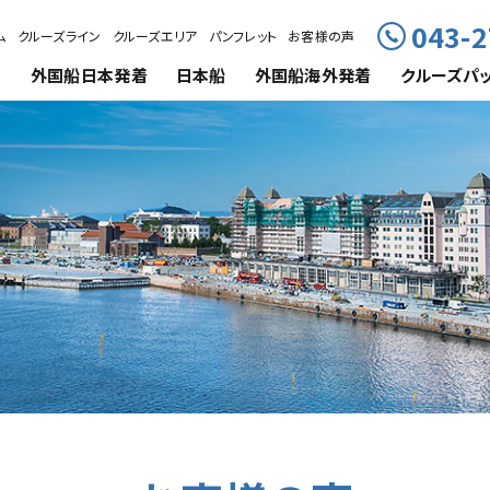
043-2
ム
クルーズライン
クルーズエリア
パンフレット
お客様の声
外国船
日本発着
日本船
外国船海外発着
クルーズ
パ