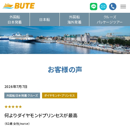
外国船
外国船
クルーズ
日本船
日本発着
海外発着
パッケージツアー
お客様の声
2026年7月7日
外国船日本発着クルーズ
ダイヤモンド・プリンセス
★★★★★
何よりダイヤモンドプリンセスが最高
（62歳 女性/nurse）