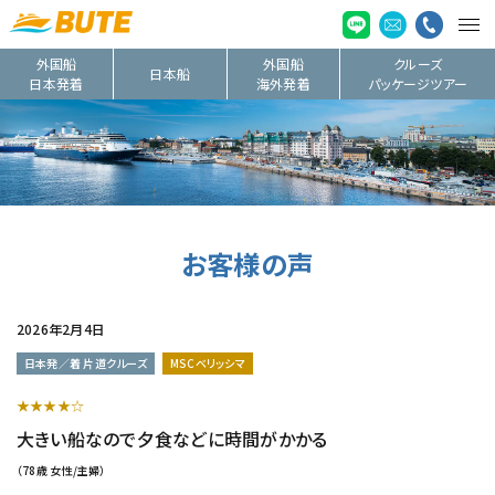
外国船
外国船
クルーズ
日本船
日本発着
海外発着
パッケージツアー
お客様の声
2026年2月4日
日本発／着 片道クルーズ
MSCベリッシマ
★★★★☆
大きい船なので夕食などに時間がかかる
（78歳 女性/主婦）