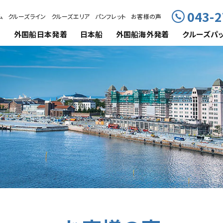
043-2
ム
クルーズライン
クルーズエリア
パンフレット
お客様の声
外国船
日本発着
日本船
外国船海外発着
クルーズ
パ