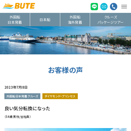
外国船
外国船
クルーズ
日本船
日本発着
海外発着
パッケージツアー
お客様の声
2023年7月8日
外国船日本発着クルーズ
ダイヤモンド・プリンセス
良い気分転換になった
（54歳 男性/会社員）