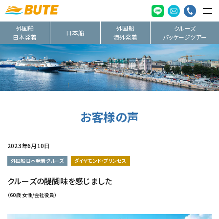
外国船
外国船
クルーズ
日本船
日本発着
海外発着
パッケージツアー
お客様の声
2023年6月10日
外国船日本発着クルーズ
ダイヤモンド・プリンセス
クルーズの醍醐味を感じました
（60歳 女性/会社役員）