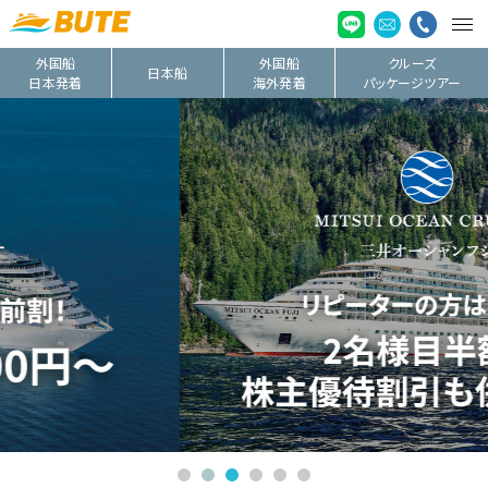
外国船
外国船
クルーズ
日本船
日本発着
海外発着
パッケージツアー