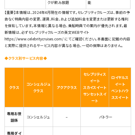
クが飲み放題
能
【重要】本情報は、2024年4月現在の情報です。セレブリティクルーズは、事前の予
告なく特典内容の変更、運賃、料金、および追加料金を変更または更新する権利
を保有しています。本情報と異なる場合、乗船時典での案内が優先されます。最
新情報は、必ずセレブリティクルーズの英文WEBサイト
https://www.celebritycruises.com/ にてご確認ください。本書面に記載の内容
と実際に提供されるサービス内容が異なる場合、一切の保障はありません。
◆クラス別サービス内容◆
セレブリティス
ロイヤルス
イート
コンシェルジュ
イート
クラス
アクアクラス
スカイスイート
クラス
ペントハウ
サンセットスイ
ススイート
ート
専用お世
コンシェルジュ
–
バトラー
話係
専用ダイ