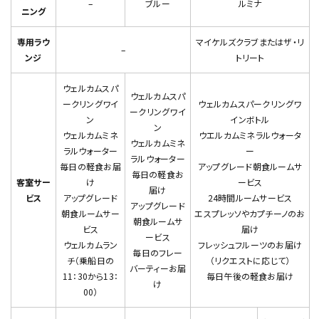
–
ブルー
ルミナ
ニング
専用ラウ
マイケルズクラブまたはザ・リ
–
ンジ
トリート
ウェルカムスパ
ウェルカムスパ
ークリングワイ
ウェルカムスパークリングワ
ークリングワイ
ン
インボトル
ン
ウェルカムミネ
ウエルカムミネラルウォータ
ウェルカムミネ
ラルウォーター
ー
ラルウォーター
毎日の軽食お届
アップグレード朝食ルームサ
毎日の軽食お
客室サー
け
ービス
届け
ビス
アップグレード
24時間ルームサービス
アップグレード
朝食ルームサー
エスプレッソやカプチーノのお
朝食ルームサ
ビス
届け
ービス
ウェルカムラン
フレッシュフルーツのお届け
毎日のフレー
チ（乗船日の
（リクエストに応じて）
バーティーお届
11：30から13：
毎日午後の軽食お届け
け
00）