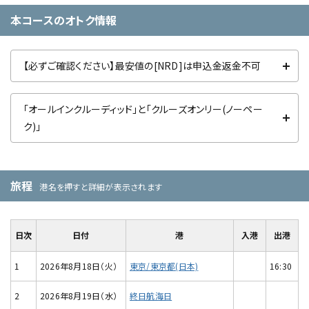
本コースのオトク情報
【必ずご確認ください】最安値の[NRD]は申込金返金不可
「オールインクルーディッド」と「クルーズオンリー(ノーペー
ク)」
旅程
港名を押すと詳細が表示されます
日次
日付
港
入港
出港
1
2026年8月18日（火）
東京/東京都(日本)
16:30
2
2026年8月19日（水）
終日航海日