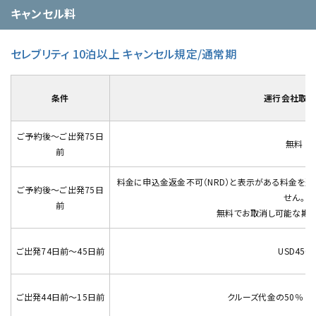
キャンセル料
セレブリティ 10泊以上 キャンセル規定/通常期
条件
運行会社取消
ご予約後～ご出発75日
無料
前
料金に申込金返金不可（NRD）と表示がある料金を
ご予約後～ご出発75日
せん。
前
無料でお取消し可能な期間
ご出発74日前～45日前
USD450
ご出発44日前～15日前
クルーズ代金の50％ (最