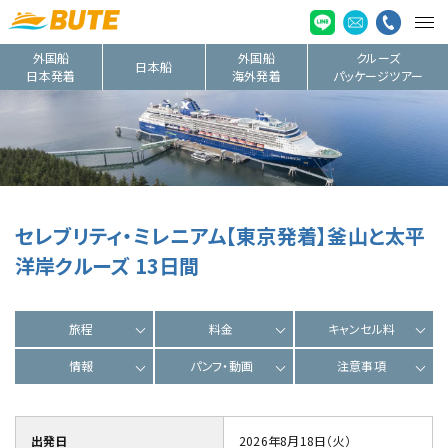
外国船
外国船
クルーズ
日本船
日本発着
海外発着
パッケージツアー
セレブリティ・ミレニアム【東京発着】釜山と太平
洋岸クルーズ 13日間
旅程
料金
キャンセル料
情報
パンフ・動画
注意事項
出発日
2026年8月18日（火）