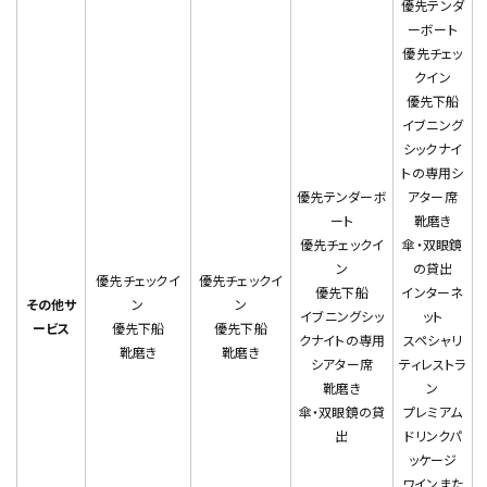
優先テンダ
ーボート
優先チェッ
クイン
優先下船
イブニング
シックナイ
トの専用シ
優先テンダーボ
アター席
ート
靴磨き
優先チェックイ
傘・双眼鏡
ン
の貸出
優先チェックイ
優先チェックイ
優先下船
インターネ
その他サ
ン
ン
イブニングシッ
ット
ービス
優先下船
優先下船
クナイトの専用
スペシャリ
靴磨き
靴磨き
シアター席
ティレストラ
靴磨き
ン
傘・双眼鏡の貸
プレミアム
出
ドリンクパ
ッケージ
ワインまた