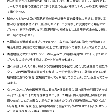
告なく変更される場合があります。船内でのご案内が常に正しいご案内です。
サービス内容等の変更に伴う旅行代金の返金・補償はいたしかねます。予めご
了承ください。
船のスケジュール及び寄港地での観光は安全面を最優先に考慮し、天候、海
象及び現地諸事情により、船長判断によって予告なしに変更される場合がご
ざいます。寄港地変更、抜港、寄港時間の短縮などによる旅行代金の払い戻し
は一切ございません。
外国船の寄港地観光オプショナルツアーなどのご案内は、船会社が和訳する
場合を除き、英語にてご用意いたします。日本語への翻訳は承っておりません。
寄港地観光オプショナルツアーの申込みが、お客様専用WEBサイト、またはア
プリのみの場合、弊社ではサポートが出来かねます。
港へお越しいただく際、お帰りの交通機関を手配なさるは、交通機関の遅延や
クルーズの到着遅延の可能性を考慮し、十分余裕を持ってご計画ください。乗
船時間に遅れる場合、出航前であっても乗船はできません。また、返金もできか
ねます。
クルーズシップ内の医務室では、日本船・外国船共に国内保険の利用できませ
ん。また、船内で他の方を怪我させてしまった場合、個人賠償責任保険をご利
用いただくことが出来ない場合がありますので、必ず旅行保険にご加入くださ
い。当社はAIG保険(旅行保険)の保険代理店です。次のWEBサイトより、オンラ
インで旅行保険のお申込が可能です。