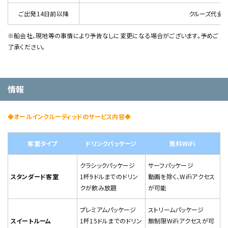
ご出発14日前以降
クルーズ代金
※船会社、現地等の事情により予告なしに変更になる場合がございます。予めご
了承ください。
情報
◆オールインクルーディッドのサービス内容◆
客室タイプ
ドリンクパッケージ
無料WiFi
クラシックパッケージ
サーフパッケージ
スタンダード客室
1杯9ドルまでのドリン
動画を除く、WiFiアクセス
クが飲み放題
が可能
プレミアムパッケージ
ストリームパッケージ
スイートルーム
1杯15ドルまでのドリン
無制限WiFiアクセスが可