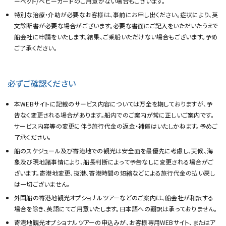
ーベッド/ベビーガードのご用意がない場合もございます。
特別な治療・介助が必要なお客様は、事前にお申し出ください。症状により、英
文診断書が必要な場合がございます。必要な書面にご記入をいただいたうえで
船会社に申請をいたします。結果、ご乗船いただけない場合もございます。予め
ご了承ください。
必ずご確認ください
本WEBサイトに記載のサービス内容については万全を期しておりますが、予
告なく変更される場合があります。船内でのご案内が常に正しいご案内です。
サービス内容等の変更に伴う旅行代金の返金・補償はいたしかねます。予めご
了承ください。
船のスケジュール及び寄港地での観光は安全面を最優先に考慮し、天候、海
象及び現地諸事情により、船長判断によって予告なしに変更される場合がご
ざいます。寄港地変更、抜港、寄港時間の短縮などによる旅行代金の払い戻し
は一切ございません。
外国船の寄港地観光オプショナルツアーなどのご案内は、船会社が和訳する
場合を除き、英語にてご用意いたします。日本語への翻訳は承っておりません。
寄港地観光オプショナルツアーの申込みが、お客様専用WEBサイト、またはア