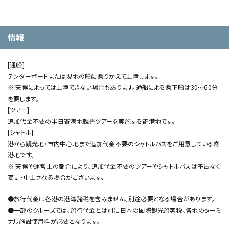
情報
[通船]
テンダーボートまたは現地の船に乗りかえて上陸します。
※ 天候によっては上陸できない場合もあります。通船による乗下船は30～60分
を要します。
[ツアー]
追加代金不要の半日寄港地観光ツアーを実施する寄港地です。
[シャトル]
港から観光地・市内中心地まで追加代金不要のシャトルバスをご用意している寄
港地です。
※ 天候や運営上の都合により、追加代金不要のツアーやシャトルバスは予告なく
変更・中止される場合がございます。
●旅行代金は各港の港湾諸税を含みません。別途必要となる場合があります。
●一部のクルーズでは、旅行代金とは別に日本の国際観光旅客税、各地のターミ
ナル施設使用料が必要となります。