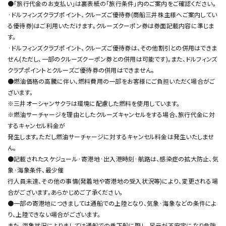
●「旅行代金のお支払い」は裏表紙の「旅行条件」内のご案内をご確認ください。
·ドルフィンズクラブポイント、クルーズご優待券(商船三井株主様へご案内してい
る優待券)はご利用いただけます。クルーズクーポン券は券面記載内容に準じま
す。
·ドルフィンズクラブポイント、クルーズご優待券は、その他割引との併用はできま
せん(ただし、一部のクルーズクーポン券との併用は可能です)。また、ドルフィンズ
クラプポイントとクルーズご優待券の併用はできません。
●燃油価格の高騰に伴い、燃料費用の一部をお客様にご負担いただく場合がご
ざいます。
※三井オーシャンサクラは環境に配慮した燃料を使用しています。
※燃油サーチャージを理由としたクルーズキャンセルをする場合、旅行代金に対
するキャンセル料金が
発生します。ただし燃油サーチャージに対するキャンセル料金は発生いたしませ
ん。
●記載されたスケジュール·寄港地·出入港時刻·航路は、感染症の拡大防止、気
象·海象条件、最少催
行人員未達、その他の事情(発着地や寄港地の受入状況等)により、変更される場
合がございます。あらかじめご了承ください。
●一部の寄港地につきましては通船での上陸となり、気象·海象などの条件によ
り、上陸できない場合がございます。
また、海象状況によりましては通船での乗下船に際し、足元が不安定になり危険