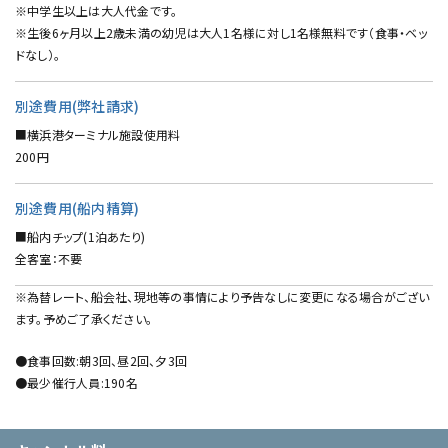
※中学生以上は大人代金です。
※生後6ヶ月以上2歳未満の幼児は大人1名様に対し1名様無料です（食事・ベッ
ドなし）。
別途費用(弊社請求)
■横浜港ターミナル施設使用料
200円
別途費用(船内精算)
■船内チップ(1泊あたり)
全客室：不要
※為替レート、船会社、現地等の事情により予告なしに変更になる場合がござい
ます。予めご了承ください。
●食事回数:朝3回、昼2回、夕3回
●最少催行人員:190名