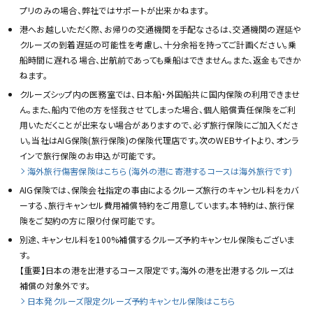
プリのみの場合、弊社ではサポートが出来かねます。
港へお越しいただく際、お帰りの交通機関を手配なさるは、交通機関の遅延や
クルーズの到着遅延の可能性を考慮し、十分余裕を持ってご計画ください。乗
船時間に遅れる場合、出航前であっても乗船はできません。また、返金もできか
ねます。
クルーズシップ内の医務室では、日本船・外国船共に国内保険の利用できませ
ん。また、船内で他の方を怪我させてしまった場合、個人賠償責任保険をご利
用いただくことが出来ない場合がありますので、必ず旅行保険にご加入くださ
い。当社はAIG保険(旅行保険)の保険代理店です。次のWEBサイトより、オンラ
インで旅行保険のお申込が可能です。
海外旅行傷害保険はこちら (海外の港に寄港するコースは海外旅行です)
AIG保険では、保険会社指定の事由によるクルーズ旅行のキャンセル料をカバ
ーする、旅行キャンセル費用補償特約をご用意しています。本特約は、旅行保
険をご契約の方に限り付保可能です。
別途、キャンセル料を100%補償するクルーズ予約キャンセル保険もございま
す。
【重要】日本の港を出港するコース限定です。海外の港を出港するクルーズは
補償の対象外です。
日本発クルーズ限定クルーズ予約キャンセル保険はこちら