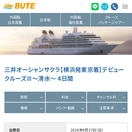
外国船
外国船
クルーズ
日本船
日本発着
海外発着
パッケージツアー
三井オーシャンサクラ【横浜発東京着】デビュー
クルーズⅢ～清水～ 4日間
旅程
料金
キャンセル料
情報
パンフ・動画
注意事項
出発日
2026年9月27日（日）