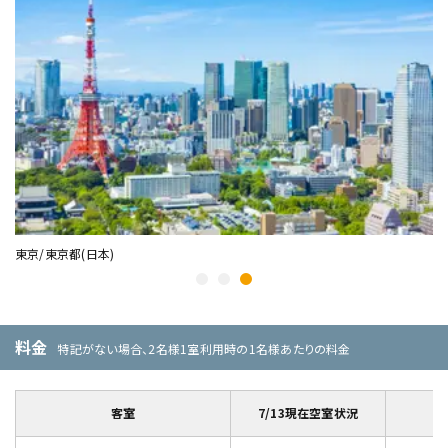
東京/東京都(日本)
横
料金
特記がない場合、2名様1室利用時の1名様あたりの料金
客室
7/13現在空室状況