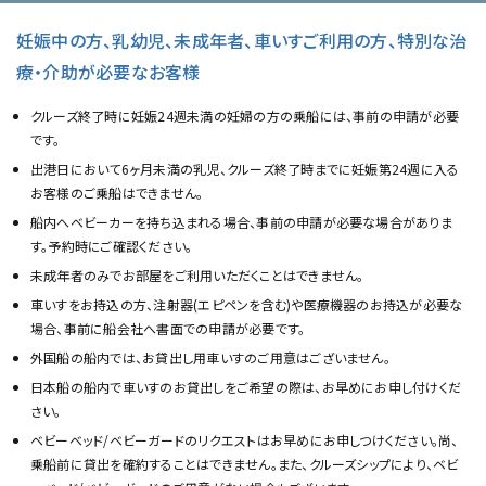
妊娠中の方、乳幼児、未成年者、車いすご利用の方、特別な治
療・介助が必要なお客様
クルーズ終了時に妊娠24週未満の妊婦の方の乗船には、事前の申請が必要
です。
出港日において6ヶ月未満の乳児、クルーズ終了時までに妊娠第24週に入る
お客様のご乗船はできません。
船内へベビーカーを持ち込まれる場合、事前の申請が必要な場合がありま
す。予約時にご確認ください。
未成年者のみでお部屋をご利用いただくことはできません。
車いすをお持込の方、注射器(エピペンを含む)や医療機器のお持込が必要な
場合、事前に船会社へ書面での申請が必要です。
外国船の船内では、お貸出し用車いすのご用意はございません。
日本船の船内で車いすのお貸出しをご希望の際は、お早めにお申し付けくだ
さい。
ベビーベッド/ベビーガードのリクエストはお早めにお申しつけください。尚、
乗船前に貸出を確約することはできません。また、クルーズシップにより、ベビ