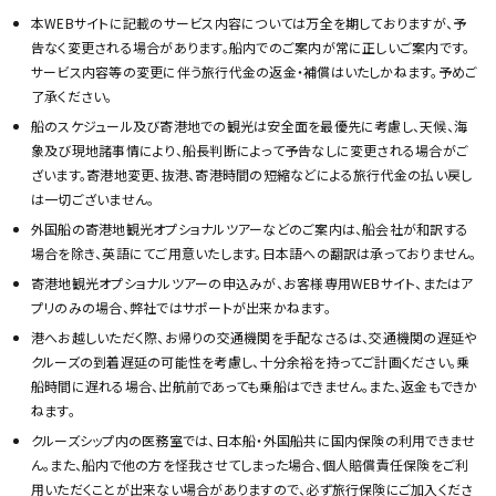
本WEBサイトに記載のサービス内容については万全を期しておりますが、予
告なく変更される場合があります。船内でのご案内が常に正しいご案内です。
サービス内容等の変更に伴う旅行代金の返金・補償はいたしかねます。予めご
了承ください。
船のスケジュール及び寄港地での観光は安全面を最優先に考慮し、天候、海
象及び現地諸事情により、船長判断によって予告なしに変更される場合がご
ざいます。寄港地変更、抜港、寄港時間の短縮などによる旅行代金の払い戻し
は一切ございません。
外国船の寄港地観光オプショナルツアーなどのご案内は、船会社が和訳する
場合を除き、英語にてご用意いたします。日本語への翻訳は承っておりません。
寄港地観光オプショナルツアーの申込みが、お客様専用WEBサイト、またはア
プリのみの場合、弊社ではサポートが出来かねます。
港へお越しいただく際、お帰りの交通機関を手配なさるは、交通機関の遅延や
クルーズの到着遅延の可能性を考慮し、十分余裕を持ってご計画ください。乗
船時間に遅れる場合、出航前であっても乗船はできません。また、返金もできか
ねます。
クルーズシップ内の医務室では、日本船・外国船共に国内保険の利用できませ
ん。また、船内で他の方を怪我させてしまった場合、個人賠償責任保険をご利
用いただくことが出来ない場合がありますので、必ず旅行保険にご加入くださ