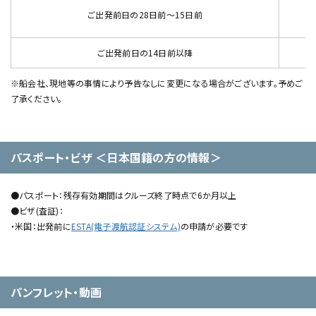
ご出発前日の28日前～15日前
ご出発前日の14日前以降
※船会社、現地等の事情により予告なしに変更になる場合がございます。予めご
了承ください。
パスポート・ビザ ＜日本国籍の方の情報＞
●パスポート：残存有効期間はクルーズ終了時点で6か月以上
●ビザ(査証)：
・米国：出発前に
ESTA(電子渡航認証システム)
の申請が必要です
パンフレット・動画