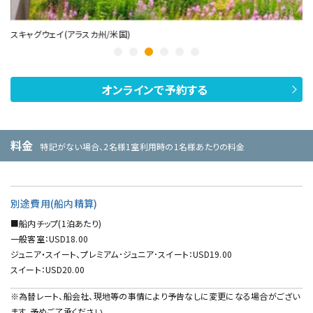
スキャグウェイ(アラスカ州/米国)
グ
オンラインで予約する
料金
特記がない場合、2名様1室利用時の1名様あたりの料金
別途費用(船内精算)
■船内チップ(1泊あたり)
一般客室：USD18.00
ジュニア・スイート、プレミアム･ジュニア･スイート：USD19.00
スイート：USD20.00
※為替レート、船会社、現地等の事情により予告なしに変更になる場合がござい
ます。予めご了承ください。