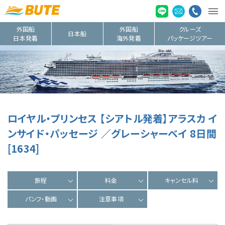
外国船
外国船
クルーズ
日本船
日本発着
海外発着
パッケージツアー
ロイヤル・プリンセス 【シアトル発着】アラスカ イ
ンサイド・パッセージ ／グレーシャーベイ 8日間
[1634]
旅程
料金
キャンセル料
パンフ・動画
注意事項