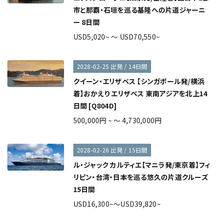
市と那覇・石垣を巡る基隆への片道ジャーニ
ー 8日間
USD5,020~ ～ USD70,550~
2028-02-25 出発 / 14日間
クイーン・エリザベス 【シンガポール発/横浜
着】おかえり エリザベス 東南アジアを北上14
日間 [Q804D]
500,000円 ~ ～ 4,730,000円
2028-02-26 出発 / 15日間
ル・ジャック カルティエ【マニラ発/東京着】フィ
リピン・台湾・日本を巡る悠久の片道クルーズ
15日間
USD16,300~～USD39,820~