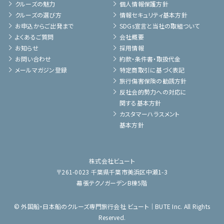
クルーズの魅力
個人情報保護方針
クルーズの選び方
情報セキュリティ基本方針
お申込からご出発まで
SDGs宣言と当社の取組ついて
よくあるご質問
会社概要
お知らせ
採用情報
お問い合わせ
約款・条件書・取扱代金
メールマガジン登録
特定商取引に基づく表記
旅行傷害保険の勧誘方針
反社会的勢力への対応に
関する基本方針
カスタマーハラスメント
基本方針
株式会社ビュート
〒261-0023 千葉県千葉市美浜区中瀬1-3
幕張テクノガーデンB棟5階
© 外国船・日本船のクルーズ専門旅行会社 ビュート｜BUTE Inc. All Rights
Reserved.