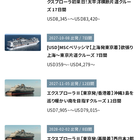
クスプローラ初来日！太平洋横断片道クルー
ズ 17日間
USD8,345~～USD83,420~
2027-10-08 出発 / 7日間
[USD]MSCベリッシマ【上海発東京着】欲張り
上海～東京片道クルーズ 7日間
USD359～-USD4,279～
2027-11-05 出発 / 12日間
エクスプローラⅢ【東京発/香港着】沖縄3島を
巡り暖かい南を目指すクルーズ 12日間
USD7,905~～USD79,015~
2028-02-02 出発 / 8日間
エクスプローラⅢ【東京発/基隆着】西日本2都