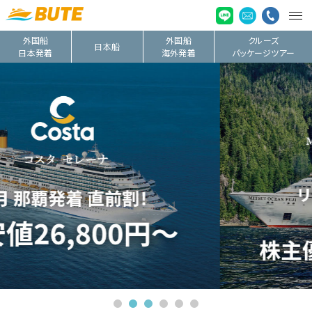
外国船
外国船
クルーズ
日本船
日本発着
海外発着
パッケージツアー