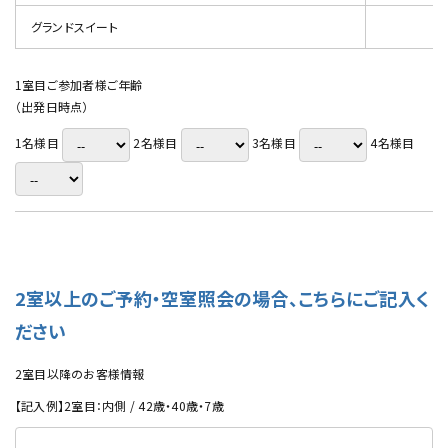
グランドスイート
1室目ご参加者様ご年齢
（出発日時点）
1名様目
2名様目
3名様目
4名様目
2室以上のご予約・空室照会の場合、こちらにご記入く
ださい
2室目以降のお客様情報
【記入例】2室目：内側 / 42歳・40歳・7歳