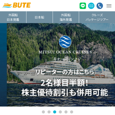
外国船
外国船
クルーズ
日本船
日本発着
海外発着
パッケージツアー