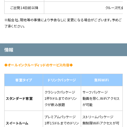
ご出発14日前以降
クルーズ代金
※船会社、現地等の事情により予告なしに変更になる場合がございます。予めご
了承ください。
情報
◆オールインクルーディッドのサービス内容◆
客室タイプ
ドリンクパッケージ
無料WiFi
クラシックパッケージ
サーフパッケージ
スタンダード客室
1杯9ドルまでのドリン
動画を除く、WiFiアクセス
クが飲み放題
が可能
プレミアムパッケージ
ストリームパッケージ
スイートルーム
1杯15ドルまでのドリン
無制限WiFiアクセスが可