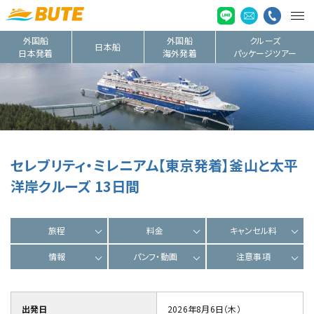
外国船
外国船
クルーズ
日本船
日本発着
海外発着
パッケージツアー
セレブリティ・ミレニアム【東京発着】釜山と太平
洋岸クルーズ 13日間
旅程
料金
キャンセル料
情報
パンフ・動画
注意事項
出発日
2026年8月6日（木）