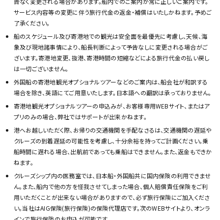
告なく変更される場合があります。船内でのご案内が常に正しいご案内です。
サービス内容等の変更に伴う旅行代金の返金・補償はいたしかねます。予めご
了承ください。
船のスケジュール及び寄港地での観光は安全面を最優先に考慮し、天候、海
象及び現地諸事情により、船長判断によって予告なしに変更される場合がご
ざいます。寄港地変更、抜港、寄港時間の短縮などによる旅行代金の払い戻し
は一切ございません。
外国船の寄港地観光オプショナルツアーなどのご案内は、船会社が和訳する
場合を除き、英語にてご用意いたします。日本語への翻訳は承っておりません。
寄港地観光オプショナルツアーの申込みが、お客様専用WEBサイト、またはア
プリのみの場合、弊社ではサポートが出来かねます。
港へお越しいただく際、お帰りの交通機関を手配なさるは、交通機関の遅延や
クルーズの到着遅延の可能性を考慮し、十分余裕を持ってご計画ください。乗
船時間に遅れる場合、出航前であっても乗船はできません。また、返金もできか
ねます。
クルーズシップ内の医務室では、日本船・外国船共に国内保険の利用できませ
ん。また、船内で他の方を怪我させてしまった場合、個人賠償責任保険をご利
用いただくことが出来ない場合がありますので、必ず旅行保険にご加入くださ
い。当社はAIG保険(旅行保険)の保険代理店です。次のWEBサイトより、オンラ
インで旅行保険のお申込が可能です。