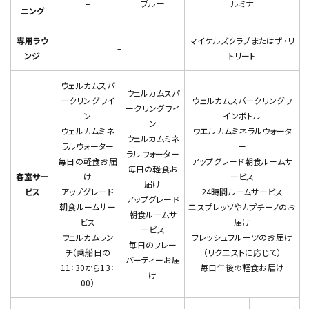
–
ブルー
ルミナ
ニング
専用ラウ
マイケルズクラブまたはザ・リ
–
ンジ
トリート
ウェルカムスパ
ウェルカムスパ
ークリングワイ
ウェルカムスパークリングワ
ークリングワイ
ン
インボトル
ン
ウェルカムミネ
ウエルカムミネラルウォータ
ウェルカムミネ
ラルウォーター
ー
ラルウォーター
毎日の軽食お届
アップグレード朝食ルームサ
毎日の軽食お
客室サー
け
ービス
届け
ビス
アップグレード
24時間ルームサービス
アップグレード
朝食ルームサー
エスプレッソやカプチーノのお
朝食ルームサ
ビス
届け
ービス
ウェルカムラン
フレッシュフルーツのお届け
毎日のフレー
チ（乗船日の
（リクエストに応じて）
バーティーお届
11：30から13：
毎日午後の軽食お届け
け
00）