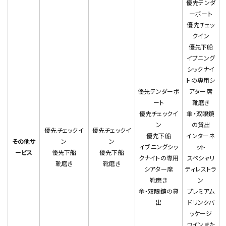
優先テンダ
ーボート
優先チェッ
クイン
優先下船
イブニング
シックナイ
トの専用シ
優先テンダーボ
アター席
ート
靴磨き
優先チェックイ
傘・双眼鏡
ン
の貸出
優先チェックイ
優先チェックイ
優先下船
インターネ
その他サ
ン
ン
イブニングシッ
ット
ービス
優先下船
優先下船
クナイトの専用
スペシャリ
靴磨き
靴磨き
シアター席
ティレストラ
靴磨き
ン
傘・双眼鏡の貸
プレミアム
出
ドリンクパ
ッケージ
ワインまた