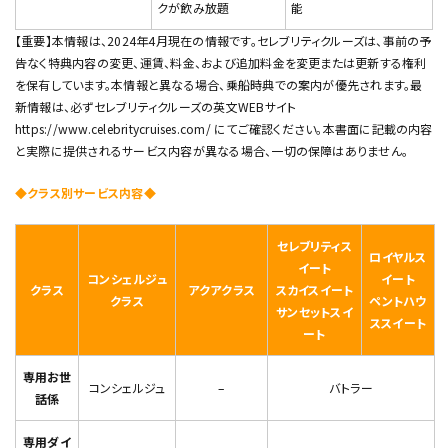
クが飲み放題
能
【重要】本情報は、2024年4月現在の情報です。セレブリティクルーズは、事前の予
告なく特典内容の変更、運賃、料金、および追加料金を変更または更新する権利
を保有しています。本情報と異なる場合、乗船時典での案内が優先されます。最
新情報は、必ずセレブリティクルーズの英文WEBサイト
https://www.celebritycruises.com/ にてご確認ください。本書面に記載の内容
と実際に提供されるサービス内容が異なる場合、一切の保障はありません。
◆クラス別サービス内容◆
セレブリティス
ロイヤルス
イート
コンシェルジュ
イート
クラス
アクアクラス
スカイスイート
クラス
ペントハウ
サンセットスイ
ススイート
ート
専用お世
コンシェルジュ
–
バトラー
話係
専用ダイ