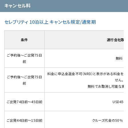
キャンセル料
セレブリティ 10泊以上 キャンセル規定/通常期
条件
運行会社取消
ご予約後～ご出発75日
無料
前
料金に申込金返金不可（NRD）と表示がある料金を
ご予約後～ご出発75日
せん。
前
無料でお取消し可能な期間
ご出発74日前～45日前
USD450
ご出発44日前～15日前
クルーズ代金の50％ (最