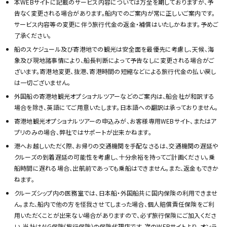
本WEBサイトに記載のサービス内容については万全を期しておりますが、予
告なく変更される場合があります。船内でのご案内が常に正しいご案内です。
サービス内容等の変更に伴う旅行代金の返金・補償はいたしかねます。予めご
了承ください。
船のスケジュール及び寄港地での観光は安全面を最優先に考慮し、天候、海
象及び現地諸事情により、船長判断によって予告なしに変更される場合がご
ざいます。寄港地変更、抜港、寄港時間の短縮などによる旅行代金の払い戻し
は一切ございません。
外国船の寄港地観光オプショナルツアーなどのご案内は、船会社が和訳する
場合を除き、英語にてご用意いたします。日本語への翻訳は承っておりません。
寄港地観光オプショナルツアーの申込みが、お客様専用WEBサイト、またはア
プリのみの場合、弊社ではサポートが出来かねます。
港へお越しいただく際、お帰りの交通機関を手配なさるは、交通機関の遅延や
クルーズの到着遅延の可能性を考慮し、十分余裕を持ってご計画ください。乗
船時間に遅れる場合、出航前であっても乗船はできません。また、返金もできか
ねます。
クルーズシップ内の医務室では、日本船・外国船共に国内保険の利用できませ
ん。また、船内で他の方を怪我させてしまった場合、個人賠償責任保険をご利
用いただくことが出来ない場合がありますので、必ず旅行保険にご加入くださ
い。当社はAIG保険(旅行保険)の保険代理店です。次のWEBサイトより、オンラ