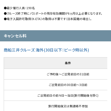
●最少催行人員：190名
●クルーズ終了時にパスポートの残存有効期間が6ヵ月以上必要となります。
●電子入国許可取得（K-ETA）の取得は不要です（日本国籍の場合）。
キャンセル料
商船三井クルーズ 海外(30日以下：ピーク時以外)
条件
ご予約後～ご出発前日の31日前
ご出発前日の30日前～3日前
ご出発前日の前々日～当日(旅行開始後を除く)
旅行開始後又は無連絡不参加