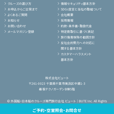
クルーズの選び方
情報セキュリティ基本方針
お申込からご出発まで
SDGs宣言と当社の取組ついて
よくあるご質問
会社概要
お知らせ
採用情報
お問い合わせ
約款・条件書・取扱代金
メールマガジン登録
特定商取引に基づく表記
旅行傷害保険の勧誘方針
反社会的勢力への対応に
関する基本方針
カスタマーハラスメント
基本方針
株式会社ビュート
〒261-0023 千葉県千葉市美浜区中瀬1-3
幕張テクノガーデンB棟5階
© 外国船・日本船のクルーズ専門旅行会社 ビュート｜BUTE Inc. All Rights
Reserved.
ご予約・空室照会・お問合せ