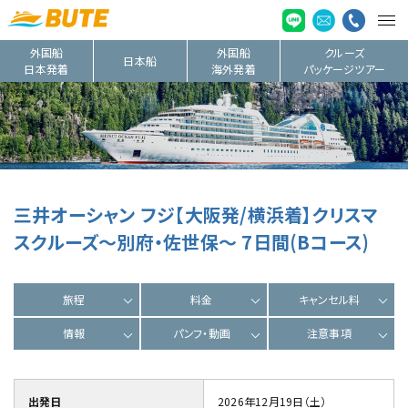
外国船
外国船
クルーズ
日本船
日本発着
海外発着
パッケージツアー
三井オーシャン フジ【大阪発/横浜着】クリスマ
スクルーズ～別府・佐世保～ 7日間(Bコース)
旅程
料金
キャンセル料
情報
パンフ・動画
注意事項
出発日
2026年12月19日（土）