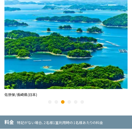
佐世保/長崎県(日本)
釜
料金
特記がない場合、2名様1室利用時の1名様あたりの料金