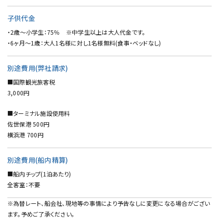
子供代金
・2歳～小学生：75％ ※中学生以上は大人代金です。
・6ヶ月～1歳：大人1名様に対し1名様無料(食事・ベッドなし)
別途費用(弊社請求)
■国際観光旅客税
3,000円
■ターミナル施設使用料
佐世保港 500円
横浜港 700円
別途費用(船内精算)
■船内チップ(1泊あたり)
全客室：不要
※為替レート、船会社、現地等の事情により予告なしに変更になる場合がござい
ます。予めご了承ください。