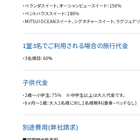
・ベランダスイート、オーシャンビュースイート：150％
・ペントハウススイート：180％
・MITSUI OCEANスイート、シグネチャースイート、ラグジュ
1室3名でご利用される場合の旅行代金
・3名様目：60%
子供代金
・2歳～小学生：75％ ※中学生以上は大人代金です。
・6ヶ月～1歳：大人1名様に対し1名様無料(食事・ベッドなし)
別途費用(弊社請求)
■国際観光旅客税