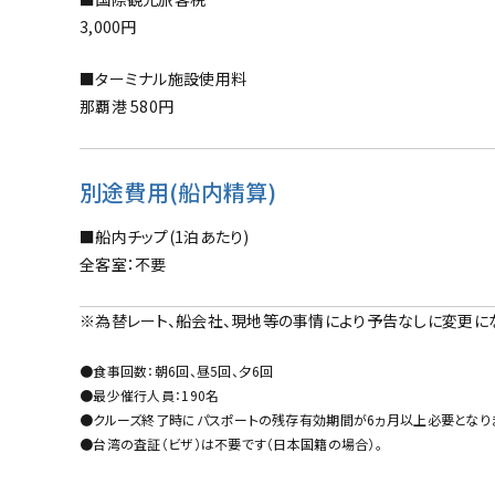
3,000円
■ターミナル施設使用料
那覇港 580円
別途費用(船内精算)
■船内チップ(1泊あたり)
全客室：不要
※為替レート、船会社、現地等の事情により予告なしに変更に
●食事回数：朝6回、昼5回、夕6回
●最少催行人員：190名
●クルーズ終了時にパスポートの残存有効期間が6ヵ月以上必要となり
●台湾の査証（ビザ）は不要です（日本国籍の場合）。