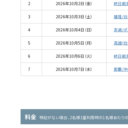
2
2026年10月2日（金）
終日航
3
2026年10月3日（土）
基隆/台
4
2026年10月4日（日）
澎湖/ポ
5
2026年10月5日（月）
高雄(台
6
2026年10月6日（火）
終日航
那覇/沖縄県(日本)
基
7
2026年10月7日（水）
那覇/沖
料金
特記がない場合、2名様1室利用時の1名様あたり