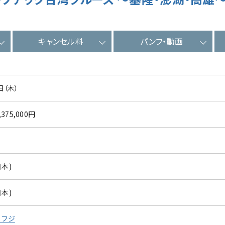
キャンセル料
パンフ・動画
日（木）
,375,000円
日本)
日本)
 フジ