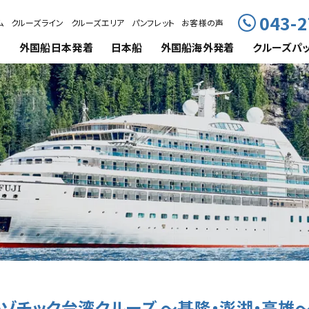
043-2
ム
クルーズライン
クルーズエリア
パンフレット
お客様の声
外国船
日本発着
日本船
外国船海外発着
クルーズ
パ
ゾチック台湾クルーズ ～基隆・澎湖・高雄～