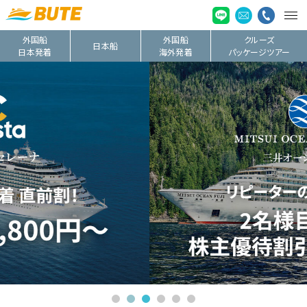
外国船
外国船
クルーズ
日本船
日本発着
海外発着
パッケージツアー