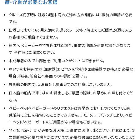
療・介助が必要なお客様
クルーズ終了時に妊娠24週未満の妊婦の方の乗船には、事前の申請が必要
です。
出港日において6ヶ月未満の乳児、クルーズ終了時までに妊娠第24週に入る
お客様のご乗船はできません。
船内へベビーカーを持ち込まれる場合、事前の申請が必要な場合がありま
す。予約時にご確認ください。
未成年者のみでお部屋をご利用いただくことはできません。
車いすをお持込の方、注射器(エピペンを含む)や医療機器のお持込が必要な
場合、事前に船会社へ書面での申請が必要です。
外国船の船内では、お貸出し用車いすのご用意はございません。
日本船の船内で車いすのお貸出しをご希望の際は、お早めにお申し付けくだ
さい。
ベビーベッド/ベビーガードのリクエストはお早めにお申しつけください。尚、
乗船前に貸出を確約することはできません。また、クルーズシップにより、ベビ
ーベッド/ベビーガードのご用意がない場合もございます。
特別な治療・介助が必要なお客様は、事前にお申し出ください。症状により、英
文診断書が必要な場合がございます。必要な書面にご記入をいただいたうえで