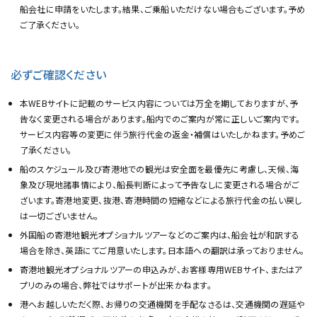
船会社に申請をいたします。結果、ご乗船いただけない場合もございます。予め
ご了承ください。
必ずご確認ください
本WEBサイトに記載のサービス内容については万全を期しておりますが、予
告なく変更される場合があります。船内でのご案内が常に正しいご案内です。
サービス内容等の変更に伴う旅行代金の返金・補償はいたしかねます。予めご
了承ください。
船のスケジュール及び寄港地での観光は安全面を最優先に考慮し、天候、海
象及び現地諸事情により、船長判断によって予告なしに変更される場合がご
ざいます。寄港地変更、抜港、寄港時間の短縮などによる旅行代金の払い戻し
は一切ございません。
外国船の寄港地観光オプショナルツアーなどのご案内は、船会社が和訳する
場合を除き、英語にてご用意いたします。日本語への翻訳は承っておりません。
寄港地観光オプショナルツアーの申込みが、お客様専用WEBサイト、またはア
プリのみの場合、弊社ではサポートが出来かねます。
港へお越しいただく際、お帰りの交通機関を手配なさるは、交通機関の遅延や