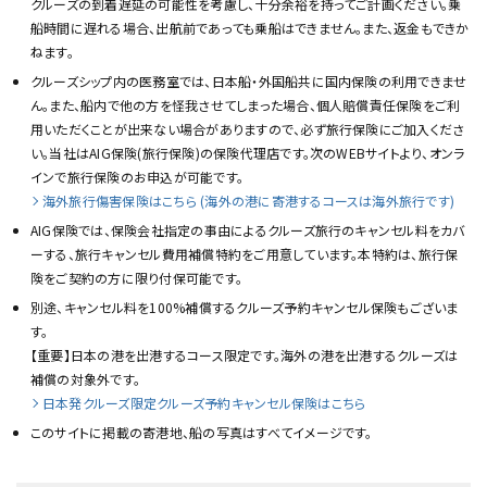
クルーズの到着遅延の可能性を考慮し、十分余裕を持ってご計画ください。乗
船時間に遅れる場合、出航前であっても乗船はできません。また、返金もできか
ねます。
クルーズシップ内の医務室では、日本船・外国船共に国内保険の利用できませ
ん。また、船内で他の方を怪我させてしまった場合、個人賠償責任保険をご利
用いただくことが出来ない場合がありますので、必ず旅行保険にご加入くださ
い。当社はAIG保険(旅行保険)の保険代理店です。次のWEBサイトより、オンラ
インで旅行保険のお申込が可能です。
海外旅行傷害保険はこちら (海外の港に寄港するコースは海外旅行です)
AIG保険では、保険会社指定の事由によるクルーズ旅行のキャンセル料をカバ
ーする、旅行キャンセル費用補償特約をご用意しています。本特約は、旅行保
険をご契約の方に限り付保可能です。
別途、キャンセル料を100%補償するクルーズ予約キャンセル保険もございま
す。
【重要】日本の港を出港するコース限定です。海外の港を出港するクルーズは
補償の対象外です。
日本発クルーズ限定クルーズ予約キャンセル保険はこちら
このサイトに掲載の寄港地、船の写真はすべてイメージです。