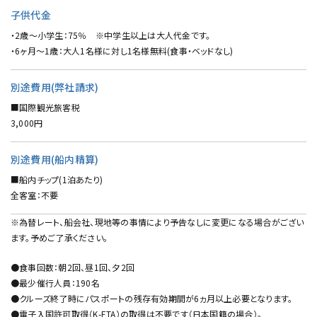
子供代金
・2歳～小学生：75％ ※中学生以上は大人代金です。
・6ヶ月～1歳：大人1名様に対し1名様無料(食事・ベッドなし)
別途費用(弊社請求)
■国際観光旅客税
3,000円
別途費用(船内精算)
■船内チップ(1泊あたり)
全客室：不要
※為替レート、船会社、現地等の事情により予告なしに変更になる場合がござい
ます。予めご了承ください。
●食事回数：朝2回、昼1回、夕2回
●最少催行人員：190名
●クルーズ終了時にパスポートの残存有効期間が6ヵ月以上必要となります。
●電子入国許可取得（K-ETA）の取得は不要です（日本国籍の場合）。