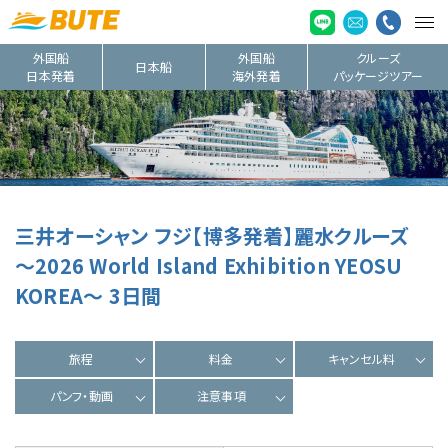
外国船
外国船
クルーズ
日本船
日本発着
海外発着
パッケージツアー
三井オーシャン フジ【博多発着】麗水クルーズ
～2026 World Island Exhibition YEOSU
KOREA～ 3日間
旅程
料金
キャンセル料
パンフ・動画
注意事項