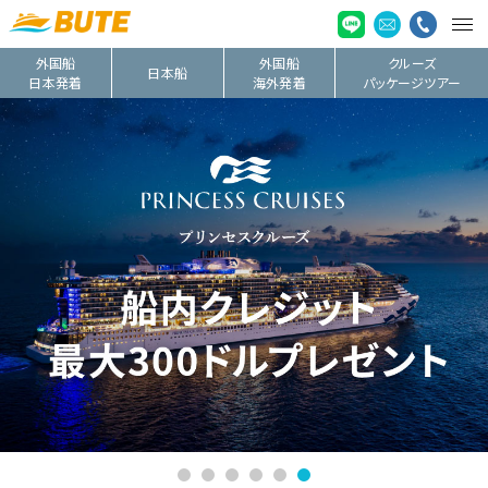
外国船
外国船
クルーズ
日本船
日本発着
海外発着
パッケージツアー