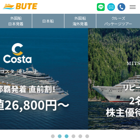
外国船
外国船
クルーズ
日本船
日本発着
海外発着
パッケージツアー