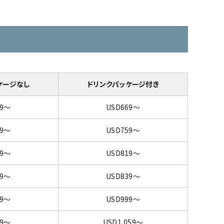
ケージなし
ドリンクパッケージ付き
29～
USD669～
19～
USD759～
79～
USD819～
99～
USD839～
59～
USD999～
19～
USD1,059～