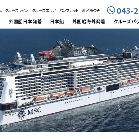
043-2
ム
クルーズライン
クルーズエリア
パンフレット
お客様の声
外国船
日本発着
日本船
外国船海外発着
クルーズ
パ