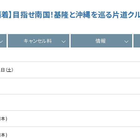
/那覇着】目指せ南国！基隆と沖縄を巡る片道クル
キャンセル料
情報
1日（土）
日本)
日本)