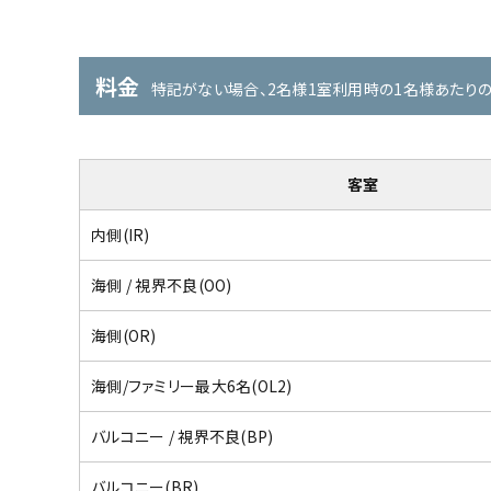
料金
特記がない場合、2名様1室利用時の1名様あたり
客室
内側(IR)
海側 / 視界不良(OO)
海側(OR)
海側/ファミリー最大6名(OL2)
バルコニー / 視界不良(BP)
バルコニー(BR)