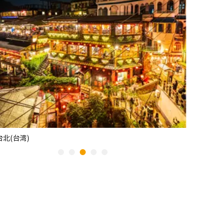
台北(台湾)
宮古島/沖縄