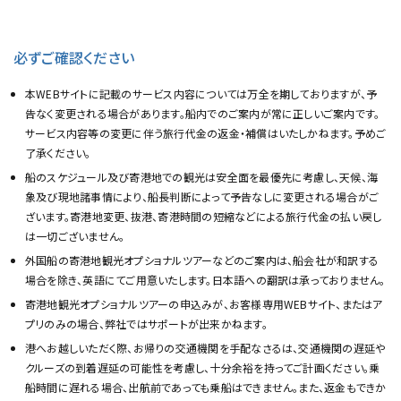
必ずご確認ください
本WEBサイトに記載のサービス内容については万全を期しておりますが、予
告なく変更される場合があります。船内でのご案内が常に正しいご案内です。
サービス内容等の変更に伴う旅行代金の返金・補償はいたしかねます。予めご
了承ください。
船のスケジュール及び寄港地での観光は安全面を最優先に考慮し、天候、海
象及び現地諸事情により、船長判断によって予告なしに変更される場合がご
ざいます。寄港地変更、抜港、寄港時間の短縮などによる旅行代金の払い戻し
は一切ございません。
外国船の寄港地観光オプショナルツアーなどのご案内は、船会社が和訳する
場合を除き、英語にてご用意いたします。日本語への翻訳は承っておりません。
寄港地観光オプショナルツアーの申込みが、お客様専用WEBサイト、またはア
プリのみの場合、弊社ではサポートが出来かねます。
港へお越しいただく際、お帰りの交通機関を手配なさるは、交通機関の遅延や
クルーズの到着遅延の可能性を考慮し、十分余裕を持ってご計画ください。乗
船時間に遅れる場合、出航前であっても乗船はできません。また、返金もできか