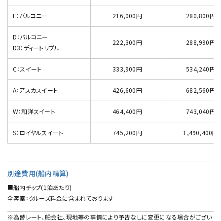
E：バルコニー
216,000円
280,800円
D：バルコニー
222,300円
288,990円
D3：ディートリプル
C：スイート
333,900円
534,240円
A：アスカスイート
426,600円
682,560円
W：和洋スイート
464,400円
743,040円
S：ロイヤルスイート
745,200円
1,490,400円
別途費用(船内精算)
■船内チップ(1泊あたり)
全客室：クルーズ料金に含まれております
※為替レート、船会社、現地等の事情により予告なしに変更になる場合がござい