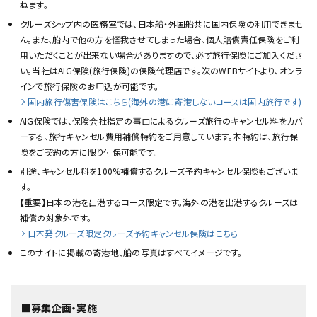
ねます。
クルーズシップ内の医務室では、日本船・外国船共に国内保険の利用できませ
ん。また、船内で他の方を怪我させてしまった場合、個人賠償責任保険をご利
用いただくことが出来ない場合がありますので、必ず旅行保険にご加入くださ
い。当社はAIG保険(旅行保険)の保険代理店です。次のWEBサイトより、オンラ
インで旅行保険のお申込が可能です。
国内旅行傷害保険はこちら(海外の港に寄港しないコースは国内旅行です)
AIG保険では、保険会社指定の事由によるクルーズ旅行のキャンセル料をカバ
ーする、旅行キャンセル費用補償特約をご用意しています。本特約は、旅行保
険をご契約の方に限り付保可能です。
別途、キャンセル料を100%補償するクルーズ予約キャンセル保険もございま
す。
【重要】日本の港を出港するコース限定です。海外の港を出港するクルーズは
補償の対象外です。
日本発クルーズ限定クルーズ予約キャンセル保険はこちら
このサイトに掲載の寄港地、船の写真はすべてイメージです。
■募集企画・実施