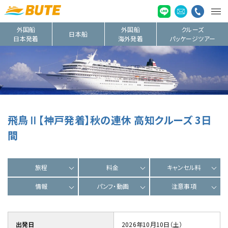
外国船
外国船
クルーズ
日本船
日本発着
海外発着
パッケージツアー
飛鳥Ⅱ【神戸発着】秋の連休 高知クルーズ 3日
間
旅程
料金
キャンセル料
情報
パンフ・動画
注意事項
出発日
2026年10月10日（土）