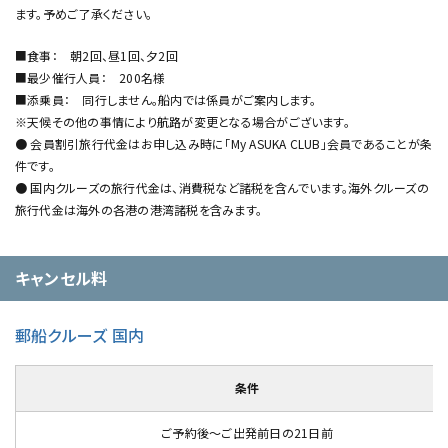
ます。予めご了承ください。
■食事： 朝2回、昼1回、夕2回
■最少催行人員： 200名様
■添乗員： 同行しません。船内では係員がご案内します。
※天候その他の事情により航路が変更となる場合がございます。
● 会員割引旅行代金はお申し込み時に「My ASUKA CLUB」会員であることが条
件です。
● 国内クルーズの旅行代金は、消費税など諸税を含んでいます。海外クルーズの
旅行代金は海外の各港の港湾諸税を含みます。
キャンセル料
郵船クルーズ 国内
条件
ご予約後～ご出発前日の21日前