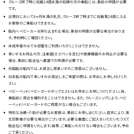
クルーズ終了時に妊娠24週未満の妊婦の方の乗船には、事前の申請が必要
です。
出港日において6ヶ月未満の乳児、クルーズ終了時までに妊娠第24週に入る
お客様のご乗船はできません。
船内へベビーカーを持ち込まれる場合、事前の申請が必要な場合がありま
す。予約時にご確認ください。
未成年者のみでお部屋をご利用いただくことはできません。
車いすをお持込の方、注射器(エピペンを含む)や医療機器のお持込が必要な
場合、事前に船会社へ書面での申請が必要です。
外国船の船内では、お貸出し用車いすのご用意はございません。
日本船の船内で車いすのお貸出しをご希望の際は、お早めにお申し付けくだ
さい。
ベビーベッド/ベビーガードのリクエストはお早めにお申しつけください。尚、
乗船前に貸出を確約することはできません。また、クルーズシップにより、ベビ
ーベッド/ベビーガードのご用意がない場合もございます。
特別な治療・介助が必要なお客様は、事前にお申し出ください。症状により、英
文診断書が必要な場合がございます。必要な書面にご記入をいただいたうえで
船会社に申請をいたします。結果、ご乗船いただけない場合もございます。予め
ご了承ください。