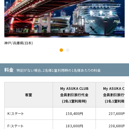
神戸/兵庫県(日本)
高
料金
特記がない場合、2名様1室利用時の1名様あたりの料金
My ASUKA CLUB
My ASUKA CL
客室
会員割引旅行代金
会員割引旅行代
(2名1室利用時)
(1名1室利用時
K：ステート
158,400円
237,600円
F：ステート
183,600円
238,680円