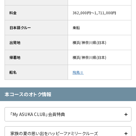
料金
362,000円～1,711,000円
日本語クルー
乗船
出発地
横浜/神奈川県(日本)
帰着地
横浜/神奈川県(日本)
船名
飛鳥Ⅱ
本コースのオトク情報
「My ASUKA CLUB」会員特典
家族の夏の思い出をハッピーファミリークルーズ