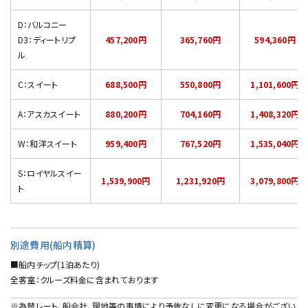
D：バルコニー
D3：ディートリプ
457,200円
365,760円
594,360円
ル
C：スイート
688,500円
550,800円
1,101,600円
A：アスカスイート
880,200円
704,160円
1,408,320円
W：和洋スイート
959,400円
767,520円
1,535,040円
S：ロイヤルスイー
1,539,900円
1,231,920円
3,079,800円
ト
別途費用(船内精算)
■船内チップ(1泊あたり)
全客室：クルーズ料金に含まれております
※為替レート、船会社、現地等の事情により予告なしに変更になる場合がござい