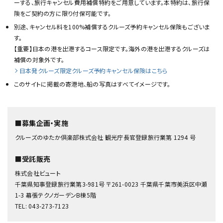
ーする、旅行キャンセル費用補償特約をご用意しています。本特約は、旅行保
険をご契約の方に限り付保可能です。
別途、キャンセル料を100%補償するクルーズ予約キャンセル保険もございま
す。
【重要】日本の港を出港するコース限定です。海外の港を出港するクルーズは
補償の対象外です。
日本発クルーズ限定クルーズ予約キャンセル保険はこちら
このサイトに掲載の寄港地、船の写真はすべてイメージです。
■募集企画・実施
クルーズのゆたか倶楽部株式会社 観光庁長官登録旅行業第 1294 号
■受託販売
株式会社ビュート
千葉県知事登録旅行業第3-981号 〒261-0023 千葉県千葉市美浜区中瀬
1-3 幕張テクノガーデンB棟5階
TEL: 043-273-7123