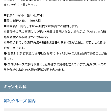
ます。予めご了承ください。
■食事： 朝5回、昼4回、夕5回
■最少催行人員： 200名様
■添乗員： 同行しません。船内では係員がご案内します。
※天候その他の事情により花火・縁日は実施されない場合がございます。また航
路が変更となる場合がございます。
※予定されている瀬戸内海の航路は当日の気象・海象状況により変更となる場
合がございます。
● 会員割引旅行代金はお申し込み時に「My ASUKA CLUB」会員であることが条
件です。
● 国内クルーズの旅行代金は、消費税など諸税を含んでいます。海外クルーズの
旅行代金は海外の各港の港湾諸税を含みます。
キャンセル料
郵船クルーズ 国内