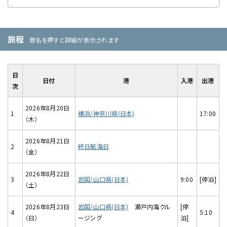
旅程
港名を押すと詳細が表示されます
日
日付
港
入港
出港
次
2026年8月20日
1
横浜/神奈川県(日本)
17:00
（木）
2026年8月21日
2
終日航海日
（金）
2026年8月22日
3
岩国/山口県(日本)
9:00
[停泊]
（土）
2026年8月23日
岩国/山口県(日本)
瀬戸内海クル
[停
4
5:10
（日）
ージング
泊]