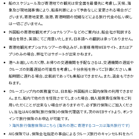
船のスケジュール及び寄港地での観光は安全面を最優先に考慮し、天候、海
象及び現地諸事情により、船長判断によって予告なしに変更される場合がご
ざいます。寄港地変更、抜港、寄港時間の短縮などによる旅行代金の払い戻し
は一切ございません。
外国船の寄港地観光オプショナルツアーなどのご案内は、船会社が和訳する
場合を除き、英語にてご用意いたします。日本語への翻訳は承っておりません。
寄港地観光オプショナルツアーの申込みが、お客様専用WEBサイト、またはア
プリのみの場合、弊社ではサポートが出来かねます。
港へお越しいただく際、お帰りの交通機関を手配なさるは、交通機関の遅延や
クルーズの到着遅延の可能性を考慮し、十分余裕を持ってご計画ください。乗
船時間に遅れる場合、出航前であっても乗船はできません。また、返金もできか
ねます。
クルーズシップ内の医務室では、日本船・外国船共に国内保険の利用できませ
ん。また、船内で他の方を怪我させてしまった場合、個人賠償責任保険をご利
用いただくことが出来ない場合がありますので、必ず旅行保険にご加入くださ
い。当社はAIG保険(旅行保険)の保険代理店です。次のWEBサイトより、オンラ
インで旅行保険のお申込が可能です。
海外旅行傷害保険はこちら (海外の港に寄港するコースは海外旅行です)
AIG保険では、保険会社指定の事由によるクルーズ旅行のキャンセル料をカバ