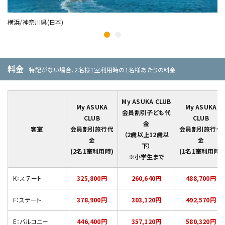
横浜/神奈川県(日本)
岩
料金
特記がない場合、2名様1室利用時の1名様あたりの料金
My ASUKA CLUB
My ASUKA
My ASUKA
会員割引子ども代
CLUB
CLUB
金
客室
会員割引旅行代
会員割引旅行代
（2歳以上12歳以
金
金
下）
(2名1室利用時)
(1名1室利用時)
※小学生まで
K：ステート
325,800円
260,640円
488,700円
F：ステート
378,900円
303,120円
492,570円
E：バルコニー
446,400円
357,120円
580,320円