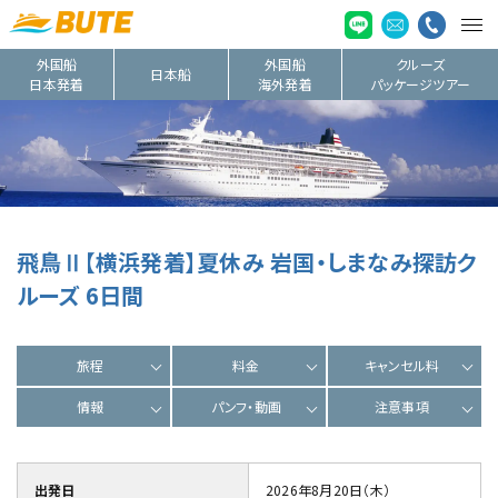
外国船
外国船
クルーズ
日本船
日本発着
海外発着
パッケージツアー
飛鳥Ⅱ【横浜発着】夏休み 岩国・しまなみ探訪ク
ルーズ 6日間
旅程
料金
キャンセル料
情報
パンフ・動画
注意事項
出発日
2026年8月20日（木）