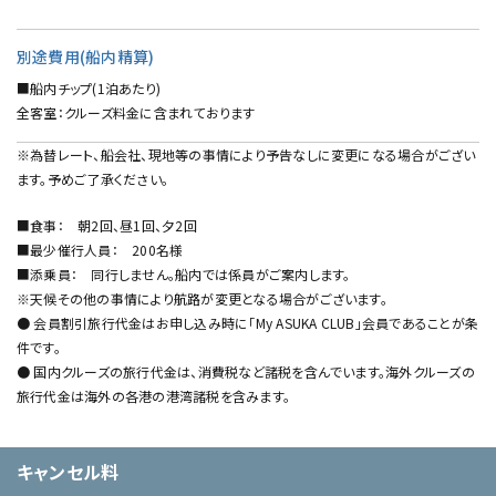
別途費用(船内精算)
■船内チップ(1泊あたり)
全客室：クルーズ料金に含まれております
※為替レート、船会社、現地等の事情により予告なしに変更になる場合がござい
ます。予めご了承ください。
■食事： 朝2回、昼1回、夕2回
■最少催行人員： 200名様
■添乗員： 同行しません。船内では係員がご案内します。
※天候その他の事情により航路が変更となる場合がございます。
● 会員割引旅行代金はお申し込み時に「My ASUKA CLUB」会員であることが条
件です。
● 国内クルーズの旅行代金は、消費税など諸税を含んでいます。海外クルーズの
旅行代金は海外の各港の港湾諸税を含みます。
キャンセル料