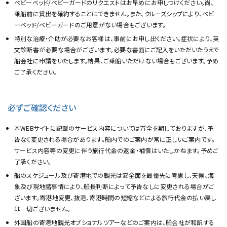
ベビーベッド/ベビーガードのリクエストはお早めにお申しつけください。尚、
乗船前に貸出を確約することはできません。また、クルーズシップにより、ベビ
ーベッド/ベビーガードのご用意がない場合もございます。
特別な治療・介助が必要なお客様は、事前にお申し出ください。症状により、英
文診断書が必要な場合がございます。必要な書面にご記入をいただいたうえで
船会社に申請をいたします。結果、ご乗船いただけない場合もございます。予め
ご了承ください。
必ずご確認ください
本WEBサイトに記載のサービス内容については万全を期しておりますが、予
告なく変更される場合があります。船内でのご案内が常に正しいご案内です。
サービス内容等の変更に伴う旅行代金の返金・補償はいたしかねます。予めご
了承ください。
船のスケジュール及び寄港地での観光は安全面を最優先に考慮し、天候、海
象及び現地諸事情により、船長判断によって予告なしに変更される場合がご
ざいます。寄港地変更、抜港、寄港時間の短縮などによる旅行代金の払い戻し
は一切ございません。
外国船の寄港地観光オプショナルツアーなどのご案内は、船会社が和訳する