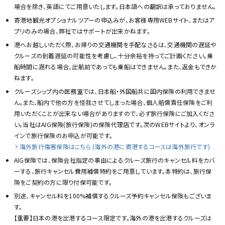
場合を除き、英語にてご用意いたします。日本語への翻訳は承っておりません。
寄港地観光オプショナルツアーの申込みが、お客様専用WEBサイト、またはア
プリのみの場合、弊社ではサポートが出来かねます。
港へお越しいただく際、お帰りの交通機関を手配なさるは、交通機関の遅延や
クルーズの到着遅延の可能性を考慮し、十分余裕を持ってご計画ください。乗
船時間に遅れる場合、出航前であっても乗船はできません。また、返金もできか
ねます。
クルーズシップ内の医務室では、日本船・外国船共に国内保険の利用できませ
ん。また、船内で他の方を怪我させてしまった場合、個人賠償責任保険をご利
用いただくことが出来ない場合がありますので、必ず旅行保険にご加入くださ
い。当社はAIG保険(旅行保険)の保険代理店です。次のWEBサイトより、オンラ
インで旅行保険のお申込が可能です。
海外旅行傷害保険はこちら (海外の港に寄港するコースは海外旅行です)
AIG保険では、保険会社指定の事由によるクルーズ旅行のキャンセル料をカバ
ーする、旅行キャンセル費用補償特約をご用意しています。本特約は、旅行保
険をご契約の方に限り付保可能です。
別途、キャンセル料を100%補償するクルーズ予約キャンセル保険もございま
す。
【重要】日本の港を出港するコース限定です。海外の港を出港するクルーズは