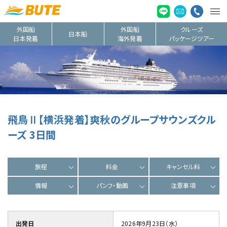
外国船
外国船
クルーズ
日本船
日本発着
海外発着
パッケージツアー
飛鳥Ⅱ【横浜発着】爽秋のグループサウンズクル
ーズ 3日間
旅程
料金
キャンセル料
情報
パンフ・動画
注意事項
出発日
2026年9月23日（水）