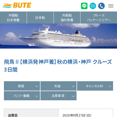
外国船
外国船
クルーズ
日本船
日本発着
海外発着
パッケージツアー
飛鳥Ⅱ【横浜発神戸着】秋の横浜・神戸 クルーズ
3日間
旅程
料金
キャンセル料
パンフ・動画
注意事項
出発日
2026年9月27日（日）