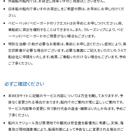
外国船の船内では、お貸出し用車いすのご用意はございません。
日本船の船内で車いすのお貸出しをご希望の際は、お早めにお申し付けくだ
さい。
ベビーベッド/ベビーガードのリクエストはお早めにお申しつけください。尚、
乗船前に貸出を確約することはできません。また、クルーズシップにより、ベビ
ーベッド/ベビーガードのご用意がない場合もございます。
特別な治療・介助が必要なお客様は、事前にお申し出ください。症状により、英
文診断書が必要な場合がございます。必要な書面にご記入をいただいたうえで
船会社に申請をいたします。結果、ご乗船いただけない場合もございます。予め
ご了承ください。
必ずご確認ください
本WEBサイトに記載のサービス内容については万全を期しておりますが、予
告なく変更される場合があります。船内でのご案内が常に正しいご案内です。
サービス内容等の変更に伴う旅行代金の返金・補償はいたしかねます。予めご
了承ください。
船のスケジュール及び寄港地での観光は安全面を最優先に考慮し、天候、海
象及び現地諸事情により、船長判断によって予告なしに変更される場合がご