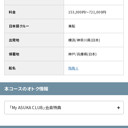
料金
153,000円～721,000円
日本語クルー
乗船
出発地
横浜/神奈川県(日本)
帰着地
神戸/兵庫県(日本)
船名
飛鳥Ⅱ
本コースのオトク情報
「My ASUKA CLUB」会員特典