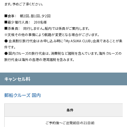
ます。予めご了承ください。
■食事： 朝2回、昼1回、夕2回
■最少催行人員： 200名様
■添乗員： 同行しません。船内では係員がご案内します。
※天候その他の事情により航路が変更となる場合がございます。
● 会員割引旅行代金はお申し込み時に「My ASUKA CLUB」会員であることが条
件です。
● 国内クルーズの旅行代金は、消費税など諸税を含んでいます。海外クルーズの
旅行代金は海外の各港の港湾諸税を含みます。
キャンセル料
郵船クルーズ 国内
条件
ご予約後～ご出発前日の21日前