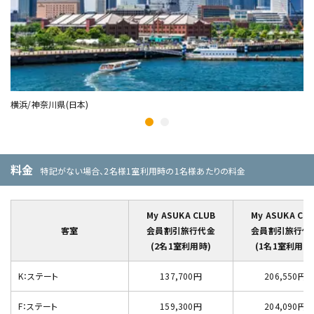
横浜/神奈川県(日本)
神
料金
特記がない場合、2名様1室利用時の1名様あたりの料金
My ASUKA CLUB
My ASUKA CL
客室
会員割引旅行代金
会員割引旅行代
(2名1室利用時)
(1名1室利用時
K：ステート
137,700円
206,550円
F：ステート
159,300円
204,090円