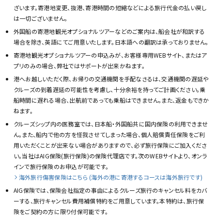
ざいます。寄港地変更、抜港、寄港時間の短縮などによる旅行代金の払い戻し
は一切ございません。
外国船の寄港地観光オプショナルツアーなどのご案内は、船会社が和訳する
場合を除き、英語にてご用意いたします。日本語への翻訳は承っておりません。
寄港地観光オプショナルツアーの申込みが、お客様専用WEBサイト、またはア
プリのみの場合、弊社ではサポートが出来かねます。
港へお越しいただく際、お帰りの交通機関を手配なさるは、交通機関の遅延や
クルーズの到着遅延の可能性を考慮し、十分余裕を持ってご計画ください。乗
船時間に遅れる場合、出航前であっても乗船はできません。また、返金もできか
ねます。
クルーズシップ内の医務室では、日本船・外国船共に国内保険の利用できませ
ん。また、船内で他の方を怪我させてしまった場合、個人賠償責任保険をご利
用いただくことが出来ない場合がありますので、必ず旅行保険にご加入くださ
い。当社はAIG保険(旅行保険)の保険代理店です。次のWEBサイトより、オンラ
インで旅行保険のお申込が可能です。
海外旅行傷害保険はこちら (海外の港に寄港するコースは海外旅行です)
AIG保険では、保険会社指定の事由によるクルーズ旅行のキャンセル料をカバ
ーする、旅行キャンセル費用補償特約をご用意しています。本特約は、旅行保
険をご契約の方に限り付保可能です。