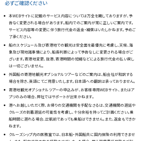
必ずご確認ください
本WEBサイトに記載のサービス内容については万全を期しておりますが、予
告なく変更される場合があります。船内でのご案内が常に正しいご案内です。
サービス内容等の変更に伴う旅行代金の返金・補償はいたしかねます。予めご
了承ください。
船のスケジュール及び寄港地での観光は安全面を最優先に考慮し、天候、海
象及び現地諸事情により、船長判断によって予告なしに変更される場合がご
ざいます。寄港地変更、抜港、寄港時間の短縮などによる旅行代金の払い戻し
は一切ございません。
外国船の寄港地観光オプショナルツアーなどのご案内は、船会社が和訳する
場合を除き、英語にてご用意いたします。日本語への翻訳は承っておりません。
寄港地観光オプショナルツアーの申込みが、お客様専用WEBサイト、またはア
プリのみの場合、弊社ではサポートが出来かねます。
港へお越しいただく際、お帰りの交通機関を手配なさるは、交通機関の遅延や
クルーズの到着遅延の可能性を考慮し、十分余裕を持ってご計画ください。乗
船時間に遅れる場合、出航前であっても乗船はできません。また、返金もできか
ねます。
クルーズシップ内の医務室では、日本船・外国船共に国内保険の利用できませ