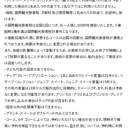
利用した場合の1名あたりの代金です。3名以下ではご利用いただけません。
・租税、国際観光旅客税、手数料及び港湾費用：1名あたりの料金で、別途申し受
けます。
※国際観光旅客税は出国1回につき、お一人様1,000円を徴収いたします。※乗
船時2歳未満は国際観光旅客税対象外となります。
※複数回海外の港に寄港するコースは出国の回数分、国際観光旅客税が適用さ
れております。税額は予告なしに変更される場合があります。
また、為替の影響等によって変動するため、お客様のお申し込み完了の時期によ
って税額が異なることがあります。直前の変更の場合は、船内会計にて徴収また
は返金いたします。
・子ども代金の設定はありません。
・チップ「クルー・アプリシエーション」：1名1泊あたりスイート客室は20米ドル、リ
ザーブ・コレクション･ジュニア･スイート、ジュニア･スイート客室は19米ドル、
その他の客室は18米ドルが船内会計に自動的にチャージされます。料金は予告
なく変更になる可能性があります。プリンセス・プラスおよびプリンセス・プレミア
でお申し込みの場合はチップ代金が含まれます。
・設定以外の区間乗下船はできません。
・グランド･スイートはダブルベッドのみとなります。
・コース、カテゴリーによっては、予約いただけない場合があります。現時点で確
実に予約を保証できるものではありません。空き状況については、予約時にお問