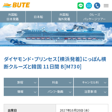
外国船
外国船
クルーズ
日本船
日本発着
海外発着
パッケージツアー
ダイヤモンド・プリンセス【横浜発着】にっぽん横
断クルーズと韓国 11日間 B[M730]
旅程
料金
キャンセル料
情報
パンフ・動画
注意事項
出発日
2027年10月20日（水）