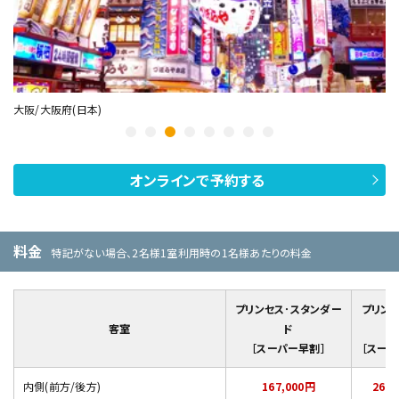
大阪/大阪府(日本)
高
オンラインで予約する
料金
特記がない場合、2名様1室利用時の1名様あたりの料金
プリンセス･スタンダー
プリンセ
客室
ド
［スーパー早割］
［スーパ
内側(前方/後方)
167,000円
262,