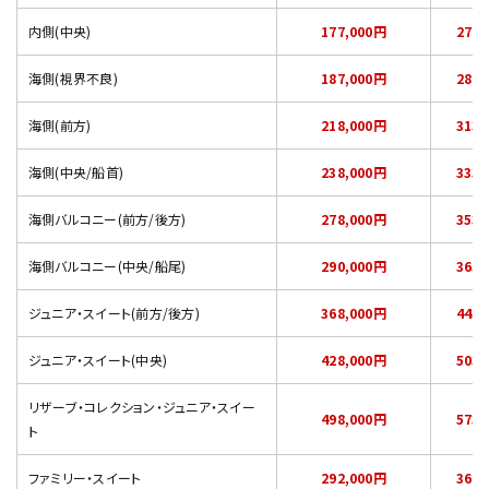
内側(中央)
177,000円
272,
海側(視界不良)
187,000円
282,
海側(前方)
218,000円
313,
海側(中央/船首)
238,000円
333,
海側バルコニー(前方/後方)
278,000円
353,
海側バルコニー(中央/船尾)
290,000円
365,
ジュニア・スイート(前方/後方)
368,000円
443,
ジュニア・スイート(中央)
428,000円
503,
リザーブ・コレクション・ジュニア・スイー
498,000円
573,
ト
ファミリー・スイート
292,000円
367,