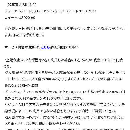
一般客室：USD18.00
ジュニア・スイート、プレミアム･ジュニア･スイート：USD19.00
スイート：USD20.00
※為替レート、船会社、現地等の事情により予告なしに変更になる場合がござい
ます。予めご了承ください。
サービス内容の比較は、
こちら
よりご確認ください
・上記代金は、2人部屋を2名で利用した場合の1名あたりの代金です（日本円表
記）。
・2人部屋を1名で利用する場合、1人部屋代金を申し受けます。代金は全カテゴリ
ーにおいてクルーズ代金の200％となります（プリンセス・プラスの料金プランに
あたる9,500円×泊数、
プリンセス・プレミアの料金プランにあたる14,000円×泊数の代金は200%の対
象外となり、各料金プランの100%を申し受けます）。
ただし、1人利用客室の販売数には、制限がありますので予めご了承ください。予
約状況によっては、利用できない場合もあります。予約時にご確認ください。
・2人部屋を3〜4名で利用する場合は、予約状況によっては利用できない場合も
あります。詳しくは予約時にお問い合わせください。
・ファミリー・スイート（2ベッドルーム） （最大6名まで利用可能）の代金は、4名で