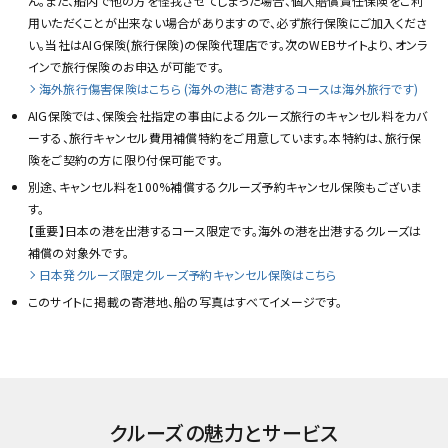
ん。また、船内で他の方を怪我させてしまった場合、個人賠償責任保険をご利
用いただくことが出来ない場合がありますので、必ず旅行保険にご加入くださ
い。当社はAIG保険(旅行保険)の保険代理店です。次のWEBサイトより、オンラ
インで旅行保険のお申込が可能です。
海外旅行傷害保険はこちら (海外の港に寄港するコースは海外旅行です)
AIG保険では、保険会社指定の事由によるクルーズ旅行のキャンセル料をカバ
ーする、旅行キャンセル費用補償特約をご用意しています。本特約は、旅行保
険をご契約の方に限り付保可能です。
別途、キャンセル料を100%補償するクルーズ予約キャンセル保険もございま
す。
【重要】日本の港を出港するコース限定です。海外の港を出港するクルーズは
補償の対象外です。
日本発クルーズ限定クルーズ予約キャンセル保険はこちら
このサイトに掲載の寄港地、船の写真はすべてイメージです。
クルーズの魅力とサービス