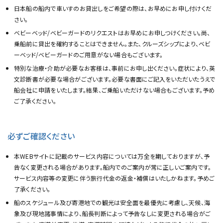
日本船の船内で車いすのお貸出しをご希望の際は、お早めにお申し付けくだ
さい。
ベビーベッド/ベビーガードのリクエストはお早めにお申しつけください。尚、
乗船前に貸出を確約することはできません。また、クルーズシップにより、ベビ
ーベッド/ベビーガードのご用意がない場合もございます。
特別な治療・介助が必要なお客様は、事前にお申し出ください。症状により、英
文診断書が必要な場合がございます。必要な書面にご記入をいただいたうえで
船会社に申請をいたします。結果、ご乗船いただけない場合もございます。予め
ご了承ください。
必ずご確認ください
本WEBサイトに記載のサービス内容については万全を期しておりますが、予
告なく変更される場合があります。船内でのご案内が常に正しいご案内です。
サービス内容等の変更に伴う旅行代金の返金・補償はいたしかねます。予めご
了承ください。
船のスケジュール及び寄港地での観光は安全面を最優先に考慮し、天候、海
象及び現地諸事情により、船長判断によって予告なしに変更される場合がご