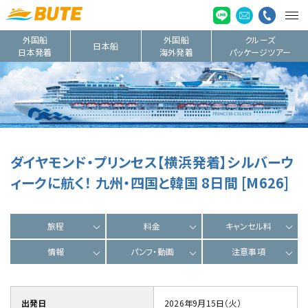
外国船
外国船
クルーズ
日本船
日本発着
海外発着
パッケージツアー
ダイヤモンド・プリンセス【横浜発着】シルバーウ
ィークに航く！ 九州・四国と韓国 8日間 [M626]
旅程
料金
キャンセル料
情報
パンフ・動画
注意事項
出発日
2026年9月15日（火）