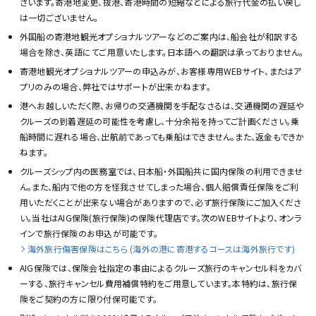
ざいます。寄港地変更、抜港、寄港時間の短縮などによる旅行代金の払い戻し
は一切ございません。
外国船の寄港地観光オプショナルツアーなどのご案内は、船会社が和訳する
場合を除き、英語にてご用意いたします。日本語への翻訳は承っておりません。
寄港地観光オプショナルツアーの申込みが、お客様専用WEBサイト、またはア
プリのみの場合、弊社ではサポートが出来かねます。
港へお越しいただく際、お帰りの交通機関を手配なさるは、交通機関の遅延や
クルーズの到着遅延の可能性を考慮し、十分余裕を持ってご計画ください。乗
船時間に遅れる場合、出航前であっても乗船はできません。また、返金もできか
ねます。
クルーズシップ内の医務室では、日本船・外国船共に国内保険の利用できませ
ん。また、船内で他の方を怪我させてしまった場合、個人賠償責任保険をご利
用いただくことが出来ない場合がありますので、必ず旅行保険にご加入くださ
い。当社はAIG保険(旅行保険)の保険代理店です。次のWEBサイトより、オンラ
インで旅行保険のお申込が可能です。
海外旅行傷害保険はこちら (海外の港に寄港するコースは海外旅行です)
AIG保険では、保険会社指定の事由によるクルーズ旅行のキャンセル料をカバ
ーする、旅行キャンセル費用補償特約をご用意しています。本特約は、旅行保
険をご契約の方に限り付保可能です。