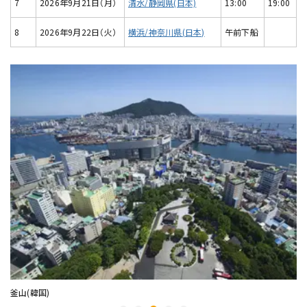
7
2026年9月21日（月）
清水/静岡県(日本)
13:00
19:00
8
2026年9月22日（火）
横浜/神奈川県(日本)
午前下船
釜山(韓国)
高