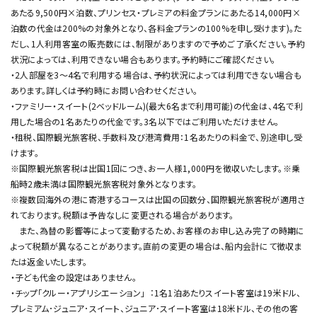
あたる9,500円×泊数、プリンセス・プレミアの料⾦プランにあたる14,000円×
泊数の代⾦は200%の対象外となり、各料⾦プランの100%を申し受けます)。た
だし、1⼈利⽤客室の販売数には、制限がありますので予めご了承ください。予約
状況によっては、利⽤できない場合もあります。予約時にご確認ください。
・2⼈部屋を3〜4名で利⽤する場合は、予約状況によっては利⽤できない場合も
あります。詳しくは予約時にお問い合わせください。
・ファミリー・スイート(2ベッドルーム)(最⼤6名まで利⽤可能)の代⾦は、4名で利
⽤した場合の1名あたりの代⾦です。3名以下ではご利⽤いただけません。
・租税、国際観光旅客税、⼿数料及び港湾費⽤：1名あたりの料⾦で、別途申し受
けます。
※国際観光旅客税は出国1回につき、お⼀⼈様1,000円を徴収いたします。※乗
船時2歳未満は国際観光旅客税対象外となります。
※複数回海外の港に寄港するコースは出国の回数分、国際観光旅客税が適⽤さ
れております。税額は予告なしに変更される場合があります。
また、為替の影響等によって変動するため、お客様のお申し込み完了の時期に
よって税額が異なることがあります。直前の変更の場合は、船内会計にて徴収ま
たは返⾦いたします。
・⼦ども代⾦の設定はありません。
・チップ「クルー・アプリシエーション」︓1名1泊あたりスイート客室は19⽶ドル、
プレミアム･ジュニア･スイート、ジュニア･スイート客室は18⽶ドル、その他の客