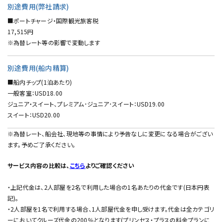
別途費用(弊社請求)
■ポートチャージ・国際観光旅客税
17,515円
※為替レート等の影響で変動します
別途費用(船内精算)
■船内チップ(1泊あたり)
一般客室：USD18.00
ジュニア・スイート、プレミアム･ジュニア･スイート：USD19.00
スイート：USD20.00
※為替レート、船会社、現地等の事情により予告なしに変更になる場合がござい
ます。予めご了承ください。
サービス内容の比較は、
こちら
よりご確認ください
・上記代⾦は、2⼈部屋を2名で利⽤した場合の1名あたりの代⾦です(⽇本円表
記)。
・2⼈部屋を1名で利⽤する場合、1⼈部屋代⾦を申し受けます。代⾦は全カテゴリ
ーにおいてクルーズ代⾦の200％となります(プリンセス・プラスの料⾦プランに